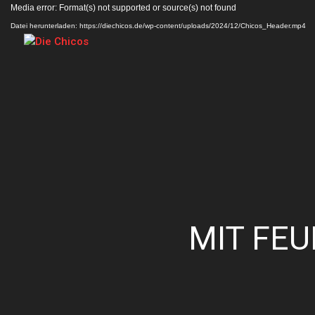
Video-
Media error: Format(s) not supported or source(s) not found
Player
Datei herunterladen: https://diechicos.de/wp-content/uploads/2024/12/Chicos_Header.mp4
MIT FEU